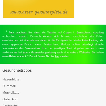
1
Bitte beachten Sie, dass alle Termine auf Ostern in Deutschland sorgfältig
recherchiert wurden. Dennoch können sich Termine verschieben oder Fehler
einschleichen. Wir übernehmen daher für die Richtigkeit der Inhalte keine Haftung. Vor
einem geplanten Besuch eines Festes bzw. Marktes sollten unbedingt aktuelle
Informationen des Veranstalters bzw. der jeweiligen Stadt eingeholt werden - dazu
verlinken wir bei jedem Veranstaltungseintrag auch eine weitere Webseite. Sie haben
einen Fehler entdeckt? Dann können Sie dies
hier
melden.
Gesundheitstipps
Nasenbluten
Durchfall
Muskelkater
Guter Arzt
Antibiotika