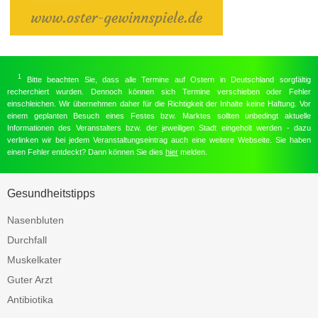
1
Bitte beachten Sie, dass alle Termine auf Ostern in Deutschland sorgfältig
recherchiert wurden. Dennoch können sich Termine verschieben oder Fehler
einschleichen. Wir übernehmen daher für die Richtigkeit der Inhalte keine Haftung. Vor
einem geplanten Besuch eines Festes bzw. Marktes sollten unbedingt aktuelle
Informationen des Veranstalters bzw. der jeweiligen Stadt eingeholt werden - dazu
verlinken wir bei jedem Veranstaltungseintrag auch eine weitere Webseite. Sie haben
einen Fehler entdeckt? Dann können Sie dies
hier
melden.
Gesundheitstipps
Nasenbluten
Durchfall
Muskelkater
Guter Arzt
Antibiotika