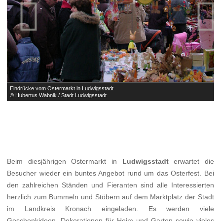


Eindrücke vom Ostermarkt in Ludwigsstadt
E
© Hubertus Wabnik / Stadt Ludwigsstadt
©
Beim diesjährigen Ostermarkt in
Ludwigsstadt
erwartet die
Besucher wieder ein buntes Angebot rund um das Osterfest. Bei
den zahlreichen Ständen und Fieranten sind alle Interessierten
herzlich zum Bummeln und Stöbern auf dem Marktplatz der Stadt
im Landkreis Kronach eingeladen. Es werden viele
Geschenkideen, Dekorationen für Heim und Garten sowie vieles