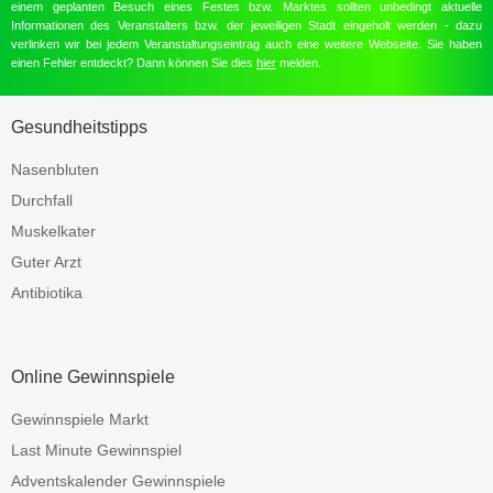
einem geplanten Besuch eines Festes bzw. Marktes sollten unbedingt aktuelle
Informationen des Veranstalters bzw. der jeweiligen Stadt eingeholt werden - dazu
verlinken wir bei jedem Veranstaltungseintrag auch eine weitere Webseite. Sie haben
einen Fehler entdeckt? Dann können Sie dies
hier
melden.
Gesundheitstipps
Nasenbluten
Durchfall
Muskelkater
Guter Arzt
Antibiotika
Online Gewinnspiele
Gewinnspiele Markt
Last Minute Gewinnspiel
Adventskalender Gewinnspiele