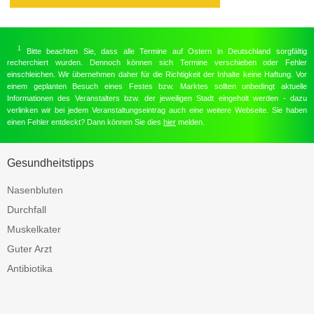
1
Bitte beachten Sie, dass alle Termine auf Ostern in Deutschland sorgfältig
recherchiert wurden. Dennoch können sich Termine verschieben oder Fehler
einschleichen. Wir übernehmen daher für die Richtigkeit der Inhalte keine Haftung. Vor
einem geplanten Besuch eines Festes bzw. Marktes sollten unbedingt aktuelle
Informationen des Veranstalters bzw. der jeweiligen Stadt eingeholt werden - dazu
verlinken wir bei jedem Veranstaltungseintrag auch eine weitere Webseite. Sie haben
einen Fehler entdeckt? Dann können Sie dies
hier
melden.
Gesundheitstipps
Nasenbluten
Durchfall
Muskelkater
Guter Arzt
Antibiotika