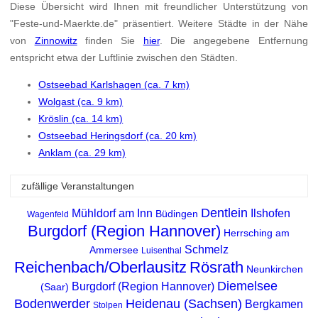
Diese Übersicht wird Ihnen mit freundlicher Unterstützung von
"Feste-und-Maerkte.de" präsentiert. Weitere Städte in der Nähe
von
Zinnowitz
finden Sie
hier
. Die angegebene Entfernung
entspricht etwa der Luftlinie zwischen den Städten.
Ostseebad Karlshagen (ca. 7 km)
Wolgast (ca. 9 km)
Kröslin (ca. 14 km)
Ostseebad Heringsdorf (ca. 20 km)
Anklam (ca. 29 km)
zufällige Veranstaltungen
Dentlein
Mühldorf am Inn
Ilshofen
Büdingen
Wagenfeld
Burgdorf (Region Hannover)
Herrsching am
Schmelz
Ammersee
Luisenthal
Reichenbach/Oberlausitz
Rösrath
Neunkirchen
Diemelsee
Burgdorf (Region Hannover)
(Saar)
Bodenwerder
Heidenau (Sachsen)
Bergkamen
Stolpen