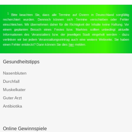
1
Bitte beachten Sie, dass alle Termine auf Ostern in Deutschland sorgfältig
recherchiert wurden. Dennoch können sich Termine verschieben oder Fehler
einschleichen. Wir übernehmen daher für die Richtigkeit der Inhalte keine Haftung. Vor
einem geplanten Besuch eines Festes bzw. Marktes sollten unbedingt aktuelle
Informationen des Veranstalters bzw. der jeweiligen Stadt eingeholt werden - dazu
verlinken wir bei jedem Veranstaltungseintrag auch eine weitere Webseite. Sie haben
einen Fehler entdeckt? Dann können Sie dies
hier
melden.
Gesundheitstipps
Nasenbluten
Durchfall
Muskelkater
Guter Arzt
Antibiotika
Online Gewinnspiele