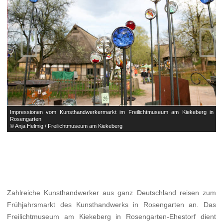


in
Impressionen vom Kunsthandwerkermarkt im Freilichtmuseum am Kiekeberg in
I
Rosengarten
R
© Anja Helmig / Freilichtmuseum am Kiekeberg
©
Zahlreiche Kunsthandwerker aus ganz Deutschland reisen zum
Frühjahrsmarkt des Kunsthandwerks in Rosengarten an. Das
Freilichtmuseum am Kiekeberg in Rosengarten-Ehestorf dient