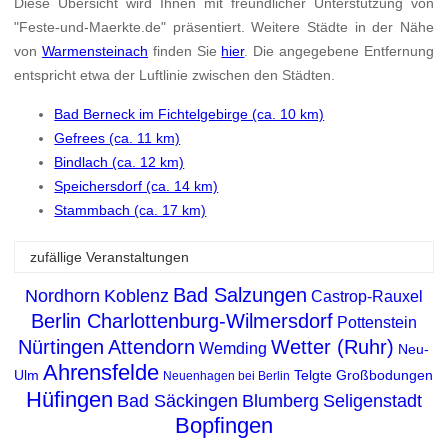
Diese Übersicht wird Ihnen mit freundlicher Unterstützung von
"Feste-und-Maerkte.de" präsentiert. Weitere Städte in der Nähe
von
Warmensteinach
finden Sie
hier
. Die angegebene Entfernung
entspricht etwa der Luftlinie zwischen den Städten.
Bad Berneck im Fichtelgebirge (ca. 10 km)
Gefrees (ca. 11 km)
Bindlach (ca. 12 km)
Speichersdorf (ca. 14 km)
Stammbach (ca. 17 km)
zufällige Veranstaltungen
Bad Salzungen
Nordhorn
Koblenz
Castrop-Rauxel
Berlin Charlottenburg-Wilmersdorf
Pottenstein
Nürtingen
Attendorn
Wetter (Ruhr)
Wemding
Neu-
Ahrensfelde
Ulm
Telgte
Großbodungen
Neuenhagen bei Berlin
Hüfingen
Bad Säckingen
Blumberg
Seligenstadt
Bopfingen