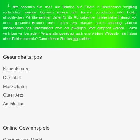
1
Bitte beachten Sie, dass alle Termine auf Ostern in Deutschland sorgfältig
recherchiert wurden. Dennoch können sich Termine verschieben oder Fehler
einschleichen. Wir übernehmen daher für die Richtigkeit der Inhalte keine Haftung. Vor
einem geplanten Besuch eines Festes bzw. Marktes sollten unbedingt aktuelle
Informationen des Veranstalters bzw. der jeweiligen Stadt eingeholt werden - dazu
verlinken wir bei jedem Veranstaltungseintrag auch eine weitere Webseite. Sie haben
einen Fehler entdeckt? Dann können Sie dies
hier
melden.
Gesundheitstipps
Nasenbluten
Durchfall
Muskelkater
Guter Arzt
Antibiotika
Online Gewinnspiele
Gewinnspiele Markt