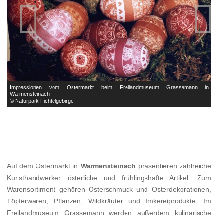


in
Impressionen vom Ostermarkt beim Freilandmuseum Grassemann in
I
Warmensteinach
W
© Naturpark Fichtelgebirge
©
Auf dem Ostermarkt in
Warmensteinach
präsentieren zahlreiche
Kunsthandwerker österliche und frühlingshafte Artikel. Zum
Warensortiment gehören Osterschmuck und Osterdekorationen,
Töpferwaren, Pflanzen, Wildkräuter und Imkereiprodukte. Im
Freilandmuseum Grassemann werden außerdem kulinarische