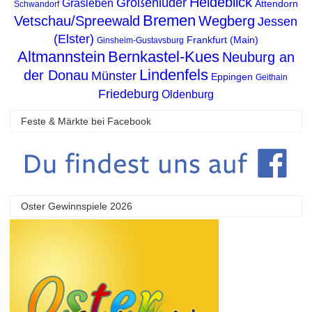
Heideblick
Großenlüder
Grasleben
Attendorn
Schwandorf
Bremen
Vetschau/Spreewald
Wegberg
Jessen
(Elster)
Frankfurt (Main)
Ginsheim-Gustavsburg
Altmannstein
Bernkastel-Kues
Neuburg an
Lindenfels
der Donau
Münster
Eppingen
Geithain
Friedeburg
Oldenburg
Feste & Märkte bei Facebook
Oster Gewinnspiele 2026