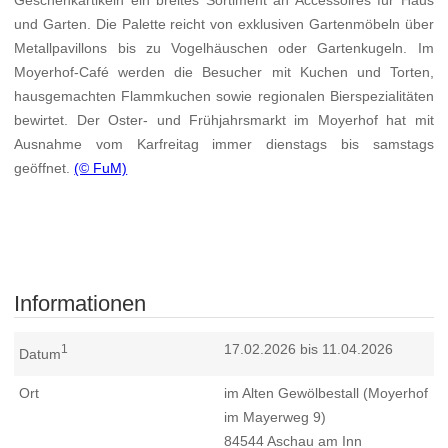
Geschenkartikeln ein breites Sortiment an Accessoires für Haus
und Garten. Die Palette reicht von exklusiven Gartenmöbeln über
Metallpavillons bis zu Vogelhäuschen oder Gartenkugeln. Im
Moyerhof-Café werden die Besucher mit Kuchen und Torten,
hausgemachten Flammkuchen sowie regionalen Bierspezialitäten
bewirtet. Der Oster- und Frühjahrsmarkt im Moyerhof hat mit
Ausnahme vom Karfreitag immer dienstags bis samstags
geöffnet.
(© FuM)
Informationen
17.02.2026 bis 11.04.2026
1
Datum
Ort
im Alten Gewölbestall (Moyerhof
im Mayerweg 9)
84544
Aschau am Inn