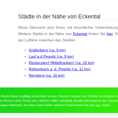
Städte in der Nähe von Eckental
Diese Übersicht wird Ihnen mit freundlicher Unterstützun
Weitere Städte in der Nähe von
Eckental
finden Sie
hier
. 
der Luftlinie zwischen den Städten.
Gräfenberg (ca. 9 km)
Lauf a.d.Pegnitz (ca. 9 km)
Rückersdorf (Mittelfranken) (ca. 10 km)
Röthenbach a. d. Pegnitz (ca. 11 km)
Nürnberg (ca. 16 km)
in Deutschland sorgfältig recherchiert wurden. Dennoch können sich Termine verschieben o
nten Besuch eines Festes bzw. Marktes sollten unbedingt aktuelle Informationen des Veransta
e weitere Webseite. Sie haben einen Fehler entdeckt? Dann können Sie dies
hier
melden.