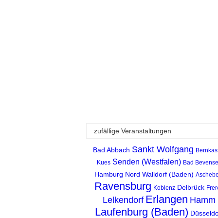
zufällige Veranstaltungen
Sankt Wolfgang
Bad Abbach
Bernkast
Senden (Westfalen)
Kues
Bad Bevens
Hamburg Nord
Walldorf (Baden)
Aschebe
Ravensburg
Delbrück
Koblenz
Frer
Erlangen
Lelkendorf
Hamm
Laufenburg (Baden)
Düsseldo