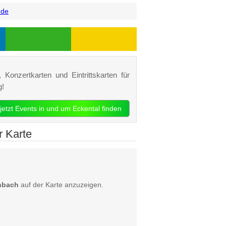
.de
 Konzertkarten und Eintrittskarten für
g!
jetzt Events in und um Eckental finden
r Karte
nbach
auf der Karte anzuzeigen.