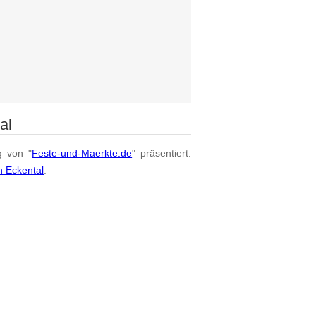
al
g von "
Feste-und-Maerkte.de
" präsentiert.
n Eckental
.