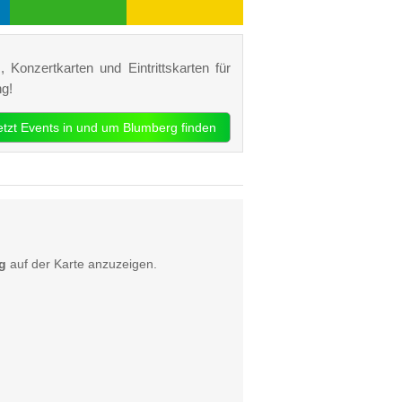
 Konzertkarten und Eintrittskarten für
g!
etzt Events in und um Blumberg finden
g
auf der Karte anzuzeigen.