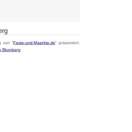
erg
g von "
Feste-und-Maerkte.de
" präsentiert.
on Blumberg
.