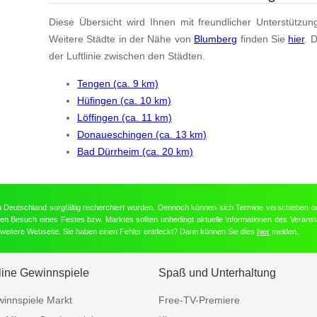
Diese Übersicht wird Ihnen mit freundlicher Unterstützun
Weitere Städte in der Nähe von
Blumberg
finden Sie
hier
. 
der Luftlinie zwischen den Städten.
Tengen (ca. 9 km)
Hüfingen (ca. 10 km)
Löffingen (ca. 11 km)
Donaueschingen (ca. 13 km)
Bad Dürrheim (ca. 20 km)
in Deutschland sorgfältig recherchiert wurden. Dennoch können sich Termine verschieben o
nten Besuch eines Festes bzw. Marktes sollten unbedingt aktuelle Informationen des Veransta
e weitere Webseite. Sie haben einen Fehler entdeckt? Dann können Sie dies
hier
melden.
line Gewinnspiele
Spaß und Unterhaltung
innspiele Markt
Free-TV-Premiere