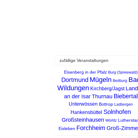
zufällige Veranstaltungen
Eisenberg in der Pfalz
Burg (Spreewald)
Mügeln
Ba
Dortmund
Bedburg
Wildungen
Land
Kirchberg/Jagst
Biebertal
an der Isar
Thurnau
Unterwössen
Bottrop
Ladbergen
Solnhofen
Hankensbüttel
Großsteinhausen
Lutherstad
Wörlitz
Forchheim
Groß-Zimme
Eisleben