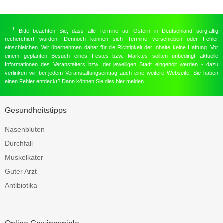
1
Bitte beachten Sie, dass alle Termine auf Ostern in Deutschland sorgfältig
recherchiert wurden. Dennoch können sich Termine verschieben oder Fehler
einschleichen. Wir übernehmen daher für die Richtigkeit der Inhalte keine Haftung. Vor
einem geplanten Besuch eines Festes bzw. Marktes sollten unbedingt aktuelle
Informationen des Veranstalters bzw. der jeweiligen Stadt eingeholt werden - dazu
verlinken wir bei jedem Veranstaltungseintrag auch eine weitere Webseite. Sie haben
einen Fehler entdeckt? Dann können Sie dies
hier
melden.
Gesundheitstipps
Nasenbluten
Durchfall
Muskelkater
Guter Arzt
Antibiotika