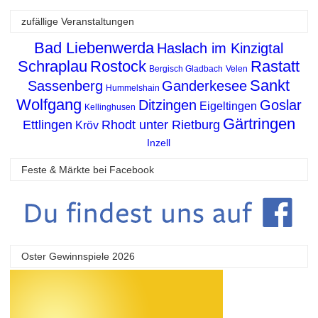
zufällige Veranstaltungen
Bad Liebenwerda
Haslach im Kinzigtal
Schraplau
Rostock
Rastatt
Bergisch Gladbach
Velen
Sankt
Sassenberg
Ganderkesee
Hummelshain
Wolfgang
Ditzingen
Goslar
Eigeltingen
Kellinghusen
Gärtringen
Ettlingen
Rhodt unter Rietburg
Kröv
Inzell
Feste & Märkte bei Facebook
Oster Gewinnspiele 2026