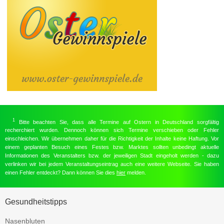
1
Bitte beachten Sie, dass alle Termine auf Ostern in Deutschland sorgfältig
recherchiert wurden. Dennoch können sich Termine verschieben oder Fehler
einschleichen. Wir übernehmen daher für die Richtigkeit der Inhalte keine Haftung. Vor
einem geplanten Besuch eines Festes bzw. Marktes sollten unbedingt aktuelle
Informationen des Veranstalters bzw. der jeweiligen Stadt eingeholt werden - dazu
verlinken wir bei jedem Veranstaltungseintrag auch eine weitere Webseite. Sie haben
einen Fehler entdeckt? Dann können Sie dies
hier
melden.
Gesundheitstipps
Nasenbluten