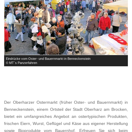


Eindrücke vom Oster- und Bauernmarkt in Benneckenstein
E
© MT´s Panzerfahren
©
Der Oberharzer Ostermarkt (früher Oster- und Bauernmarkt) in
Benneckenstein, einem Ortsteil der Stadt Oberharz am Brocken,
bietet ein umfangreiches Angebot an ostertypischen Produkten,
frischen Eiern, Wurst, Geflügel und Käse aus eigener Herstellung
sowie Bioprodukte vom Bauernhof. Erfreuen Sie sich beim