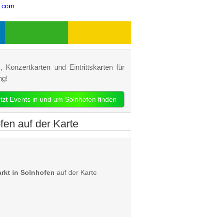
s.com
 Konzertkarten und Eintrittskarten für
ng!
etzt Events in und um Solnhofen finden
en auf der Karte
rkt in Solnhofen
auf der Karte