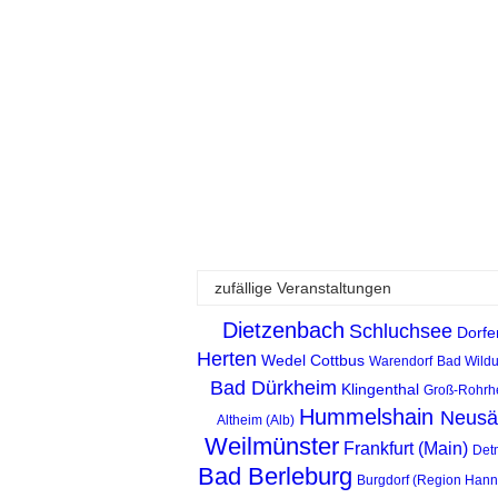
zufällige Veranstaltungen
Dietzenbach
Schluchsee
Dorfe
Herten
Wedel
Cottbus
Warendorf
Bad Wild
Bad Dürkheim
Klingenthal
Groß-Rohrh
Hummelshain
Neus
Altheim (Alb)
Weilmünster
Frankfurt (Main)
Det
Bad Berleburg
Burgdorf (Region Hann