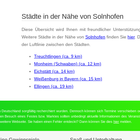
Städte in der Nähe von Solnhofen
Diese Übersicht wird Ihnen mit freundlicher Unterstützun
Weitere Städte in der Nähe von
Solnhofen
finden Sie
hier
. 
der Luftlinie zwischen den Städten.
Treuchtlingen (ca. 9 km)
Monheim (Schwaben) (ca. 12 km)
Eichstätt (ca. 14 km)
Weißenburg in Bayern (ca. 15 km)
Ellingen (ca. 19 km)
in Deutschland sorgfältig recherchiert wurden. Dennoch können sich Termine verschieben o
nten Besuch eines Festes bzw. Marktes sollten unbedingt aktuelle Informationen des Veransta
e weitere Webseite. Sie haben einen Fehler entdeckt? Dann können Sie dies
hier
melden.
line Gewinnspiele
Spaß und Unterhaltung