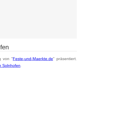
ofen
g von "
Feste-und-Maerkte.de
" präsentiert.
n Solnhofen
.