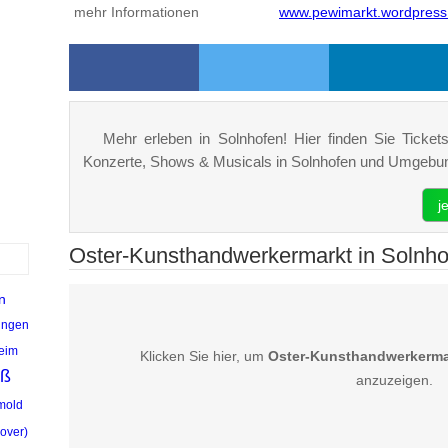
mehr Informationen
www.pewimarkt.wordpres
Mehr erleben in Solnhofen! Hier finden Sie Tickets,
Konzerte, Shows & Musicals in Solnhofen und Umgebu
j
Oster-Kunsthandwerkermarkt in Solnhof
n
ungen
eim
Klicken Sie hier, um
Oster-Kunsthandwerkerma
äß
anzuzeigen.
mold
over)