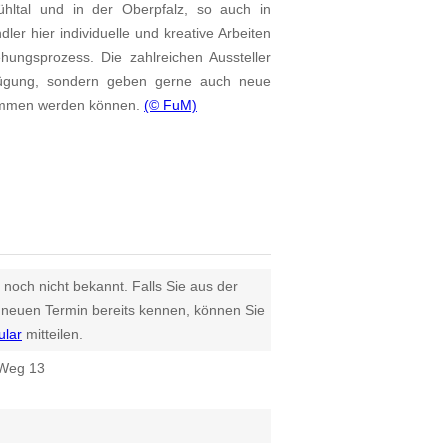
hltal und in der Oberpfalz, so auch in
er hier individuelle und kreative Arbeiten
ungsprozess. Die zahlreichen Aussteller
fügung, sondern geben gerne auch neue
nommen werden können.
(© FuM)
 noch nicht bekannt. Falls Sie aus der
euen Termin bereits kennen, können Sie
ular
mitteilen.
 Weg 13