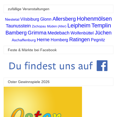
zufällige Veranstaltungen
Hohenmölsen
Allersberg
Vilsbiburg
Glonn
Niestetal
Leipheim
Templin
Taunusstein
Zschopau
Müden (Aller)
Bamberg
Grimma
Jüchen
Medebach
Wolfenbüttel
Ratingen
Herne
Hornberg
Pegnitz
Aschaffenburg
Feste & Märkte bei Facebook
Oster Gewinnspiele 2026