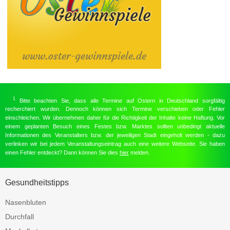
1
Bitte beachten Sie, dass alle Termine auf Ostern in Deutschland sorgfältig
recherchiert wurden. Dennoch können sich Termine verschieben oder Fehler
einschleichen. Wir übernehmen daher für die Richtigkeit der Inhalte keine Haftung. Vor
einem geplanten Besuch eines Festes bzw. Marktes sollten unbedingt aktuelle
Informationen des Veranstalters bzw. der jeweiligen Stadt eingeholt werden - dazu
verlinken wir bei jedem Veranstaltungseintrag auch eine weitere Webseite. Sie haben
einen Fehler entdeckt? Dann können Sie dies
hier
melden.
Gesundheitstipps
Nasenbluten
Durchfall