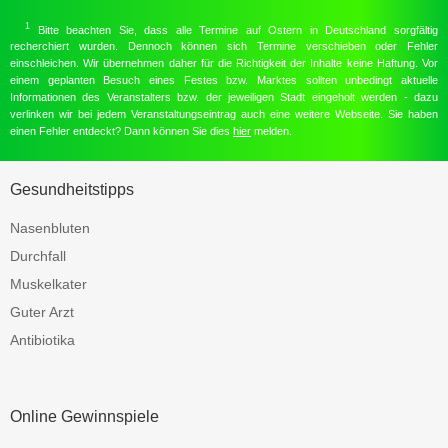
1
Bitte beachten Sie, dass alle Termine auf Ostern in Deutschland sorgfältig
recherchiert wurden. Dennoch können sich Termine verschieben oder Fehler
einschleichen. Wir übernehmen daher für die Richtigkeit der Inhalte keine Haftung. Vor
einem geplanten Besuch eines Festes bzw. Marktes sollten unbedingt aktuelle
Informationen des Veranstalters bzw. der jeweiligen Stadt eingeholt werden - dazu
verlinken wir bei jedem Veranstaltungseintrag auch eine weitere Webseite. Sie haben
einen Fehler entdeckt? Dann können Sie dies
hier
melden.
Gesundheitstipps
Nasenbluten
Durchfall
Muskelkater
Guter Arzt
Antibiotika
Online Gewinnspiele