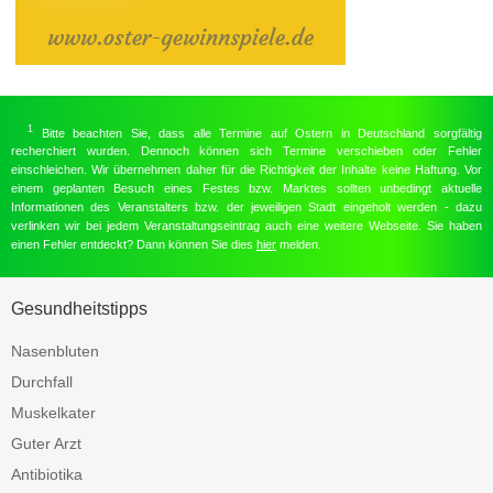
1
Bitte beachten Sie, dass alle Termine auf Ostern in Deutschland sorgfältig
recherchiert wurden. Dennoch können sich Termine verschieben oder Fehler
einschleichen. Wir übernehmen daher für die Richtigkeit der Inhalte keine Haftung. Vor
einem geplanten Besuch eines Festes bzw. Marktes sollten unbedingt aktuelle
Informationen des Veranstalters bzw. der jeweiligen Stadt eingeholt werden - dazu
verlinken wir bei jedem Veranstaltungseintrag auch eine weitere Webseite. Sie haben
einen Fehler entdeckt? Dann können Sie dies
hier
melden.
Gesundheitstipps
Nasenbluten
Durchfall
Muskelkater
Guter Arzt
Antibiotika