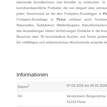
talentvolle Künstlerinnen und Künstler zu entdecken. In
kunsthandwerkliche Produkte, die von elegant über extrava
jeden Geschmack ist bei den Frühjahrs-Kunsttagen in
Pe
Frühjahrs-Kunsttage in
Peine
umfasst auch hochwerti
Naturseifen, Teddybären, Waldorfpuppen, Naturblumenarr
den Ausstellungen bieten Vorführungen Einblicke in die kre
Besucher über 30 verschiedene Kuchen und Torten probier
Ein vielfältiges und erlebnisreiches Wochenende erwartet d
Informationen
07.03.2026 bis 08.03.202
1
Datum
Ort
Vereinsheim Bürgersöhne (
31224
Peine