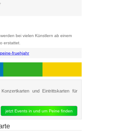
r
s werden bei vielen Künstlern ab einem
 erstattet.
peine-fruehjahr
Konzertkarten und Eintrittskarten für
jetzt Events in und um Peine finden
arte