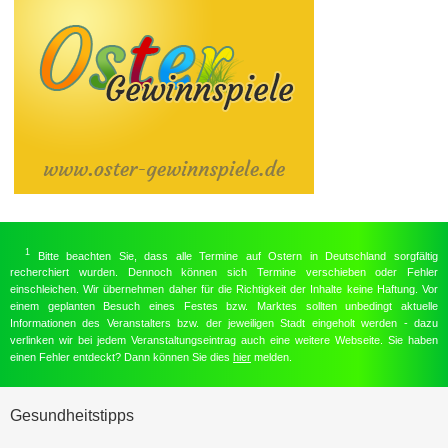
1
Bitte beachten Sie, dass alle Termine auf Ostern in Deutschland sorgfältig
recherchiert wurden. Dennoch können sich Termine verschieben oder Fehler
einschleichen. Wir übernehmen daher für die Richtigkeit der Inhalte keine Haftung. Vor
einem geplanten Besuch eines Festes bzw. Marktes sollten unbedingt aktuelle
Informationen des Veranstalters bzw. der jeweiligen Stadt eingeholt werden - dazu
verlinken wir bei jedem Veranstaltungseintrag auch eine weitere Webseite. Sie haben
einen Fehler entdeckt? Dann können Sie dies
hier
melden.
Gesundheitstipps