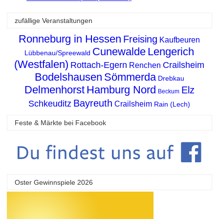
zufällige Veranstaltungen
Ronneburg in Hessen
Freising
Kaufbeuren
Cunewalde
Lengerich
Lübbenau/Spreewald
(Westfalen)
Rottach-Egern
Crailsheim
Renchen
Bodelshausen
Sömmerda
Drebkau
Delmenhorst
Hamburg Nord
Elz
Beckum
Bayreuth
Schkeuditz
Crailsheim
Rain (Lech)
Feste & Märkte bei Facebook
Oster Gewinnspiele 2026