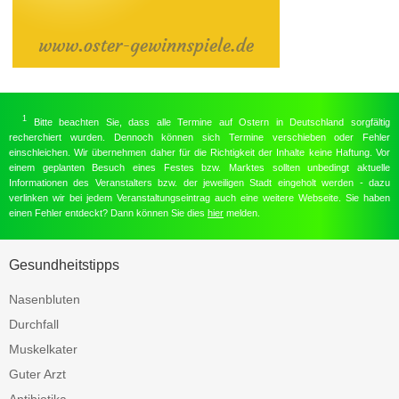
1
Bitte beachten Sie, dass alle Termine auf Ostern in Deutschland sorgfältig
recherchiert wurden. Dennoch können sich Termine verschieben oder Fehler
einschleichen. Wir übernehmen daher für die Richtigkeit der Inhalte keine Haftung. Vor
einem geplanten Besuch eines Festes bzw. Marktes sollten unbedingt aktuelle
Informationen des Veranstalters bzw. der jeweiligen Stadt eingeholt werden - dazu
verlinken wir bei jedem Veranstaltungseintrag auch eine weitere Webseite. Sie haben
einen Fehler entdeckt? Dann können Sie dies
hier
melden.
Gesundheitstipps
Nasenbluten
Durchfall
Muskelkater
Guter Arzt
Antibiotika