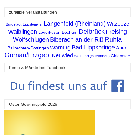
zufällige Veranstaltungen
Langenfeld (Rheinland)
Witzeeze
Burgstädt
Eppstein/Ts.
Delbrück
Waiblingen
Freising
Leverkusen
Bochum
Ruhla
Wolfschlugen
Biberach an der Riß
Bad Lippspringe
Warburg
Apen
Ballrechten-Dottingen
Gornau/Erzgeb.
Neuwied
Chiemsee
Steindorf (Schwaben)
Feste & Märkte bei Facebook
Oster Gewinnspiele 2026