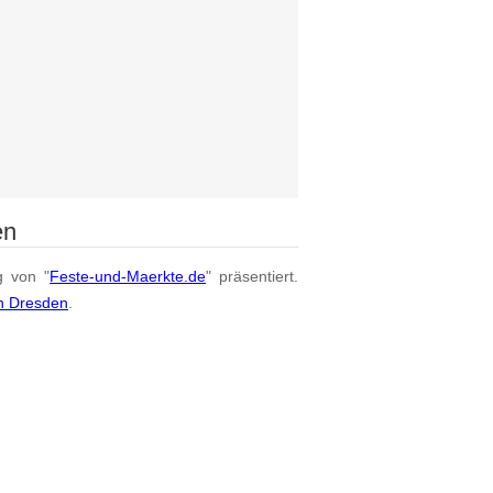
en
g von "
Feste-und-Maerkte.de
" präsentiert.
on Dresden
.