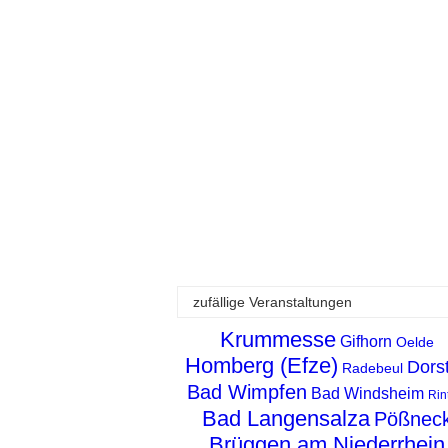
zufällige Veranstaltungen
Krummesse
Gifhorn
Oelde
Homberg (Efze)
Dors
Radebeul
Bad Wimpfen
Bad Windsheim
Rin
Bad Langensalza
Pößnec
Brüggen am Niederrhein