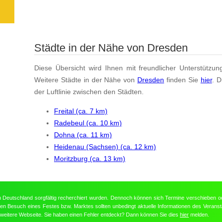
Städte in der Nähe von Dresden
Diese Übersicht wird Ihnen mit freundlicher Unterstützun
Weitere Städte in der Nähe von
Dresden
finden Sie
hier
. 
der Luftlinie zwischen den Städten.
Freital (ca. 7 km)
Radebeul (ca. 10 km)
Dohna (ca. 11 km)
Heidenau (Sachsen) (ca. 12 km)
Moritzburg (ca. 13 km)
in Deutschland sorgfältig recherchiert wurden. Dennoch können sich Termine verschieben o
nten Besuch eines Festes bzw. Marktes sollten unbedingt aktuelle Informationen des Veransta
e weitere Webseite. Sie haben einen Fehler entdeckt? Dann können Sie dies
hier
melden.