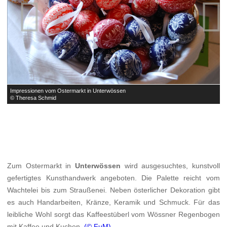


Impressionen vom Ostermarkt in Unterwössen
I
© Theresa Schmid
©
Zum Ostermarkt in
Unterwössen
wird ausgesuchtes, kunstvoll
gefertigtes Kunsthandwerk angeboten. Die Palette reicht vom
Wachtelei bis zum Straußenei. Neben österlicher Dekoration gibt
es auch Handarbeiten, Kränze, Keramik und Schmuck. Für das
leibliche Wohl sorgt das Kaffeestüberl vom Wössner Regenbogen
mit Kaffee und Kuchen.
(© FuM)