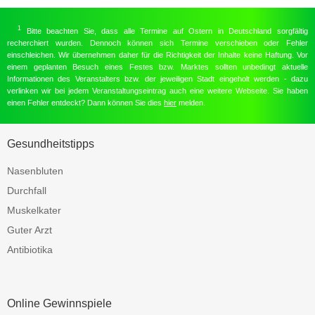
1
Bitte beachten Sie, dass alle Termine auf Ostern in Deutschland sorgfältig
recherchiert wurden. Dennoch können sich Termine verschieben oder Fehler
einschleichen. Wir übernehmen daher für die Richtigkeit der Inhalte keine Haftung. Vor
einem geplanten Besuch eines Festes bzw. Marktes sollten unbedingt aktuelle
Informationen des Veranstalters bzw. der jeweiligen Stadt eingeholt werden - dazu
verlinken wir bei jedem Veranstaltungseintrag auch eine weitere Webseite. Sie haben
einen Fehler entdeckt? Dann können Sie dies
hier
melden.
Gesundheitstipps
Nasenbluten
Durchfall
Muskelkater
Guter Arzt
Antibiotika
Online Gewinnspiele