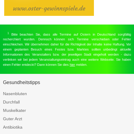
1
Bitte beachten Sie, dass alle Termine auf Ostern in Deutschland sorgfältig
recherchiert wurden. Dennoch können sich Termine verschieben oder Fehler
einschleichen. Wir übernehmen daher für die Richtigkeit der Inhalte keine Haftung. Vor
einem geplanten Besuch eines Festes bzw. Marktes sollten unbedingt aktuelle
Informationen des Veranstalters bzw. der jeweiligen Stadt eingeholt werden - dazu
verlinken wir bei jedem Veranstaltungseintrag auch eine weitere Webseite. Sie haben
einen Fehler entdeckt? Dann können Sie dies
hier
melden.
Gesundheitstipps
Nasenbluten
Durchfall
Muskelkater
Guter Arzt
Antibiotika