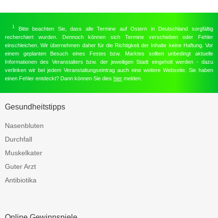
1
Bitte beachten Sie, dass alle Termine auf Ostern in Deutschland sorgfältig
recherchiert wurden. Dennoch können sich Termine verschieben oder Fehler
einschleichen. Wir übernehmen daher für die Richtigkeit der Inhalte keine Haftung. Vor
einem geplanten Besuch eines Festes bzw. Marktes sollten unbedingt aktuelle
Informationen des Veranstalters bzw. der jeweiligen Stadt eingeholt werden - dazu
verlinken wir bei jedem Veranstaltungseintrag auch eine weitere Webseite. Sie haben
einen Fehler entdeckt? Dann können Sie dies
hier
melden.
Gesundheitstipps
Nasenbluten
Durchfall
Muskelkater
Guter Arzt
Antibiotika
Online Gewinnspiele