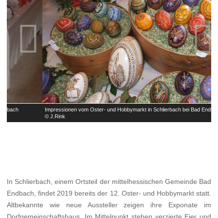


Impressionen vom Oster- und Hobbymarkt in Schlierbach bei Bad Endbach
I
© J.Rink
©
In Schlierbach, einem Ortsteil der mittelhessischen Gemeinde Bad
Endbach, findet 2019 bereits der 12. Oster- und Hobbymarkt statt.
Altbekannte wie neue Aussteller zeigen ihre Exponate im
Dorfgemeinschaftshaus. Im Mittelpunkt stehen verzierte Eier und