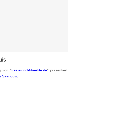
uis
g von "
Feste-und-Maerkte.de
" präsentiert.
n Saarlouis
.