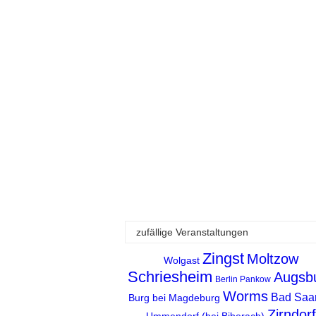
zufällige Veranstaltungen
Zingst
Moltzow
Wolgast
Schriesheim
Augsb
Berlin Pankow
Worms
Bad Saa
Burg bei Magdeburg
Zirndorf
Ummendorf (bei Biberach)