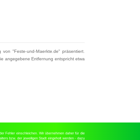
g von "Feste-und-Maerkte.de" präsentiert.
Die angegebene Entfernung entspricht etwa
der Fehler einschleichen. Wir übernehmen daher für die
lters bzw. der jeweiligen Stadt eingeholt werden - dazu