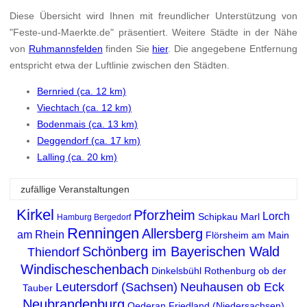
Diese Übersicht wird Ihnen mit freundlicher Unterstützung von
"Feste-und-Maerkte.de" präsentiert. Weitere Städte in der Nähe
von
Ruhmannsfelden
finden Sie
hier
. Die angegebene Entfernung
entspricht etwa der Luftlinie zwischen den Städten.
Bernried (ca. 12 km)
Viechtach (ca. 12 km)
Bodenmais (ca. 13 km)
Deggendorf (ca. 17 km)
Lalling (ca. 20 km)
zufällige Veranstaltungen
Kirkel
Pforzheim
Lorch
Schipkau
Marl
Hamburg Bergedorf
Renningen
Allersberg
am Rhein
Flörsheim am Main
Schönberg im Bayerischen Wald
Thiendorf
Windischeschenbach
Dinkelsbühl
Rothenburg ob der
Leutersdorf (Sachsen)
Neuhausen ob Eck
Tauber
Neubrandenburg
Oederan
Friedland (Niedersachsen)