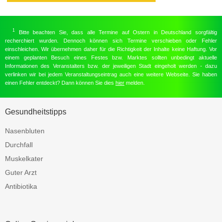
1
Bitte beachten Sie, dass alle Termine auf Ostern in Deutschland sorgfältig
recherchiert wurden. Dennoch können sich Termine verschieben oder Fehler
einschleichen. Wir übernehmen daher für die Richtigkeit der Inhalte keine Haftung. Vor
einem geplanten Besuch eines Festes bzw. Marktes sollten unbedingt aktuelle
Informationen des Veranstalters bzw. der jeweiligen Stadt eingeholt werden - dazu
verlinken wir bei jedem Veranstaltungseintrag auch eine weitere Webseite. Sie haben
einen Fehler entdeckt? Dann können Sie dies
hier
melden.
Gesundheitstipps
Nasenbluten
Durchfall
Muskelkater
Guter Arzt
Antibiotika