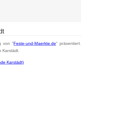
dt
g von "
Feste-und-Maerkte.de
" präsentiert.
n Karstädt.
de Karstädt)