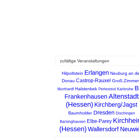
zufällige Veranstaltungen
Erlangen
Hilpoltstein
Neuburg an de
Castrop-Rauxel
Donau
Groß-Zimmer
B
Halstenbek
Murrhardt
Perlesreut
Karlsruhe
Altenstadt
Frankenhausen
(Hessen)
Kirchberg/Jagst
Dresden
Baumholder
Dischingen
Kirchhe
Elbe-Parey
Barsinghausen
(Hessen)
Wallersdorf
Neuwi