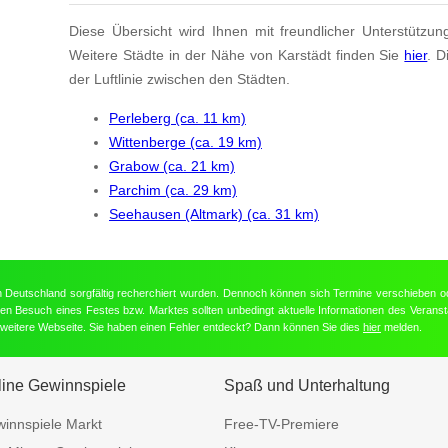
Diese Übersicht wird Ihnen mit freundlicher Unterstützun
Weitere Städte in der Nähe von Karstädt finden Sie
hier
. D
der Luftlinie zwischen den Städten.
Perleberg (ca. 11 km)
Wittenberge (ca. 19 km)
Grabow (ca. 21 km)
Parchim (ca. 29 km)
Seehausen (Altmark) (ca. 31 km)
in Deutschland sorgfältig recherchiert wurden. Dennoch können sich Termine verschieben o
nten Besuch eines Festes bzw. Marktes sollten unbedingt aktuelle Informationen des Veransta
e weitere Webseite. Sie haben einen Fehler entdeckt? Dann können Sie dies
hier
melden.
line Gewinnspiele
Spaß und Unterhaltung
innspiele Markt
Free-TV-Premiere