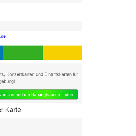
.de
s, Konzertkarten und Eintrittskarten für
gebung!
Events in und um Barsinghausen finden
r Karte