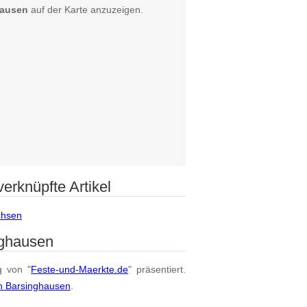
hausen
auf der Karte anzuzeigen.
erknüpfte Artikel
chsen
nghausen
g von "
Feste-und-Maerkte.de
" präsentiert.
on Barsinghausen
.