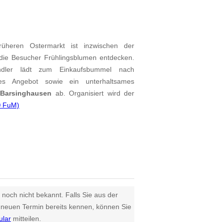
üheren Ostermarkt ist inzwischen der
die Besucher Frühlingsblumen entdecken.
ändler lädt zum Einkaufsbummel nach
hes Angebot sowie ein unterhaltsames
n
Barsinghausen
ab. Organisiert wird der
© FuM)
 noch nicht bekannt. Falls Sie aus der
euen Termin bereits kennen, können Sie
ular
mitteilen.