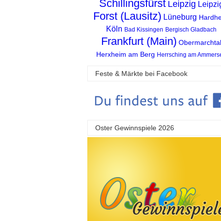
Schillingsfürst
Leipzig
Leipzi
Forst (Lausitz)
Lüneburg
Hardh
Köln
Bad Kissingen
Bergisch Gladbach
Frankfurt (Main)
Obermarchta
Herxheim am Berg
Herrsching am Ammers
Feste & Märkte bei Facebook
Oster Gewinnspiele 2026