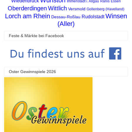
Wunstorf
Wiedenbrück
Immenstadt i. Allgäu
Ranis
Essen
Oberderdingen
Wittlich
Versmold
Gollenberg (Havelland)
Lorch am Rhein
Winsen
Rudolstadt
Dessau-Roßlau
(Aller)
Feste & Märkte bei Facebook
Oster Gewinnspiele 2026