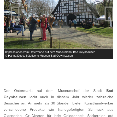


Impressionen vom Ostermarkt auf dem Museumshof Bad Oeynhausen
I
© Hanna Dose, Städtische Museen Bad Oeynhausen
©
Der Ostermarkt auf dem Museumshof der Stadt
Bad
Oeynhausen
lockt auch in diesem Jahr wieder zahlreiche
Besucher an. An mehr als 30 Ständen bieten Kunsthandwerker
verschiedene Produkte wie handgefertigten Schmuck aus
Glasperlen, Grußkarten für jede Gelegenheit, Stickereien auf