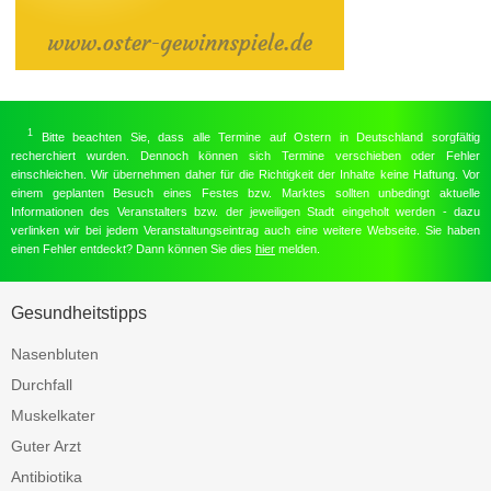
1
Bitte beachten Sie, dass alle Termine auf Ostern in Deutschland sorgfältig
recherchiert wurden. Dennoch können sich Termine verschieben oder Fehler
einschleichen. Wir übernehmen daher für die Richtigkeit der Inhalte keine Haftung. Vor
einem geplanten Besuch eines Festes bzw. Marktes sollten unbedingt aktuelle
Informationen des Veranstalters bzw. der jeweiligen Stadt eingeholt werden - dazu
verlinken wir bei jedem Veranstaltungseintrag auch eine weitere Webseite. Sie haben
einen Fehler entdeckt? Dann können Sie dies
hier
melden.
Gesundheitstipps
Nasenbluten
Durchfall
Muskelkater
Guter Arzt
Antibiotika