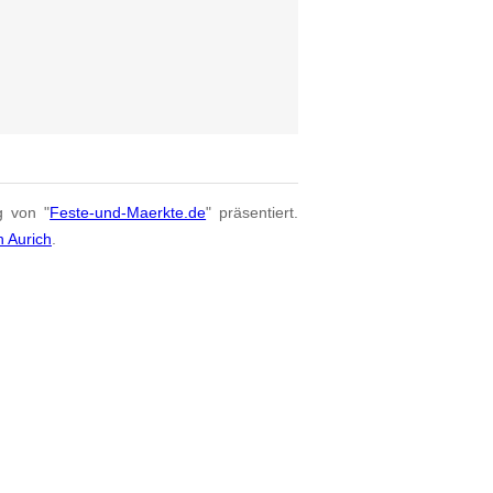
g von "
Feste-und-Maerkte.de
" präsentiert.
n Aurich
.