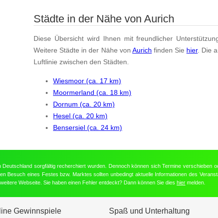
Städte in der Nähe von Aurich
Diese Übersicht wird Ihnen mit freundlicher Unterstützun
Weitere Städte in der Nähe von
Aurich
finden Sie
hier
. Die 
Luftlinie zwischen den Städten.
Wiesmoor (ca. 17 km)
Moormerland (ca. 18 km)
Dornum (ca. 20 km)
Hesel (ca. 20 km)
Bensersiel (ca. 24 km)
in Deutschland sorgfältig recherchiert wurden. Dennoch können sich Termine verschieben o
nten Besuch eines Festes bzw. Marktes sollten unbedingt aktuelle Informationen des Veransta
e weitere Webseite. Sie haben einen Fehler entdeckt? Dann können Sie dies
hier
melden.
line Gewinnspiele
Spaß und Unterhaltung