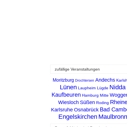
zufällige Veranstaltungen
Andechs
Moritzburg
Karls
Drochtersen
Lünen
Nidda
Laupheim
Lügde
Kaufbeuren
Wogger
Hamburg Mitte
Rhein
Wiesloch
Süßen
Roding
Bad Camb
Karlsruhe
Osnabrück
Engelskirchen
Maulbron