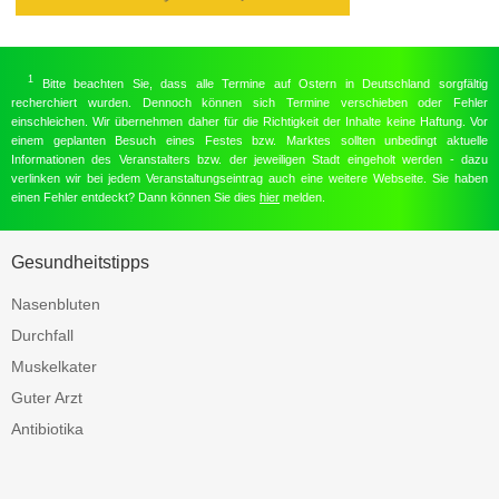
1
Bitte beachten Sie, dass alle Termine auf Ostern in Deutschland sorgfältig
recherchiert wurden. Dennoch können sich Termine verschieben oder Fehler
einschleichen. Wir übernehmen daher für die Richtigkeit der Inhalte keine Haftung. Vor
einem geplanten Besuch eines Festes bzw. Marktes sollten unbedingt aktuelle
Informationen des Veranstalters bzw. der jeweiligen Stadt eingeholt werden - dazu
verlinken wir bei jedem Veranstaltungseintrag auch eine weitere Webseite. Sie haben
einen Fehler entdeckt? Dann können Sie dies
hier
melden.
Gesundheitstipps
Nasenbluten
Durchfall
Muskelkater
Guter Arzt
Antibiotika