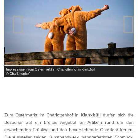


Impressionen vom Ostermarkt im Charlottenhof in Klanxbüll
I
© Charlottenhof
©
Zum Ostermarkt im Charlottenhof in
Klanxbüll
dürfen sich die
Besucher auf ein breites Angebot an Artikeln rund um den
erwachenden Frühling und das bevorstehende Osterfest freuen.
Die Aussteller zeigen Kunsthandwerk, handgefertigten Schmuck,