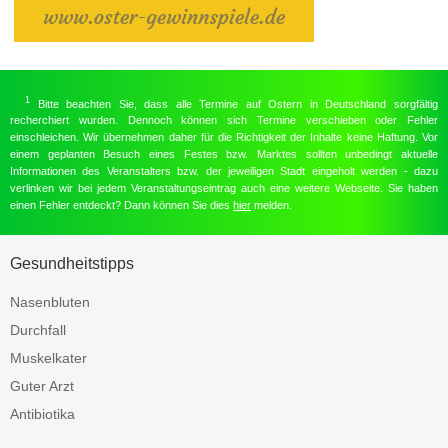
1
Bitte beachten Sie, dass alle Termine auf Ostern in Deutschland sorgfältig
recherchiert wurden. Dennoch können sich Termine verschieben oder Fehler
einschleichen. Wir übernehmen daher für die Richtigkeit der Inhalte keine Haftung. Vor
einem geplanten Besuch eines Festes bzw. Marktes sollten unbedingt aktuelle
Informationen des Veranstalters bzw. der jeweiligen Stadt eingeholt werden - dazu
verlinken wir bei jedem Veranstaltungseintrag auch eine weitere Webseite. Sie haben
einen Fehler entdeckt? Dann können Sie dies
hier
melden.
Gesundheitstipps
Nasenbluten
Durchfall
Muskelkater
Guter Arzt
Antibiotika