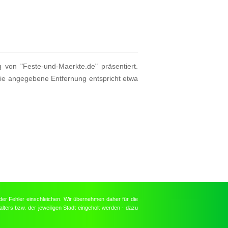
g von "Feste-und-Maerkte.de" präsentiert.
Die angegebene Entfernung entspricht etwa
der Fehler einschleichen. Wir übernehmen daher für die
lters bzw. der jeweiligen Stadt eingeholt werden - dazu