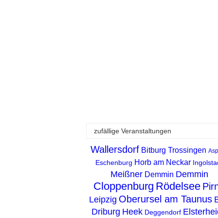
zufällige Veranstaltungen
Wallersdorf
Bitburg
Trossingen
Asp
Horb am Neckar
Eschenburg
Ingolsta
Meißner
Demmin
Demmin
Cloppenburg
Rödelsee
Pir
Oberursel am Taunus
Leipzig
Driburg
Heek
Elsterhe
Deggendorf