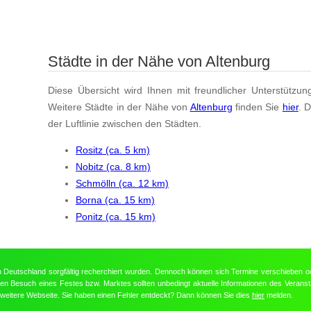
Städte in der Nähe von Altenburg
Diese Übersicht wird Ihnen mit freundlicher Unterstützun
Weitere Städte in der Nähe von
Altenburg
finden Sie
hier
. 
der Luftlinie zwischen den Städten.
Rositz (ca. 5 km)
Nobitz (ca. 8 km)
Schmölln (ca. 12 km)
Borna (ca. 15 km)
Ponitz (ca. 15 km)
in Deutschland sorgfältig recherchiert wurden. Dennoch können sich Termine verschieben o
nten Besuch eines Festes bzw. Marktes sollten unbedingt aktuelle Informationen des Veransta
e weitere Webseite. Sie haben einen Fehler entdeckt? Dann können Sie dies
hier
melden.