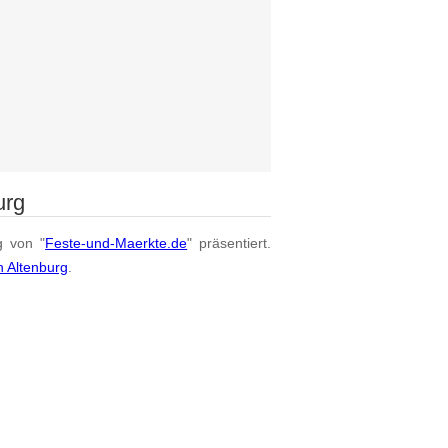
urg
g von "
Feste-und-Maerkte.de
" präsentiert.
n Altenburg
.