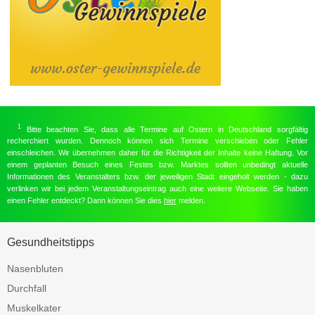
1
Bitte beachten Sie, dass alle Termine auf Ostern in Deutschland sorgfältig
recherchiert wurden. Dennoch können sich Termine verschieben oder Fehler
einschleichen. Wir übernehmen daher für die Richtigkeit der Inhalte keine Haftung. Vor
einem geplanten Besuch eines Festes bzw. Marktes sollten unbedingt aktuelle
Informationen des Veranstalters bzw. der jeweiligen Stadt eingeholt werden - dazu
verlinken wir bei jedem Veranstaltungseintrag auch eine weitere Webseite. Sie haben
einen Fehler entdeckt? Dann können Sie dies
hier
melden.
Gesundheitstipps
Nasenbluten
Durchfall
Muskelkater