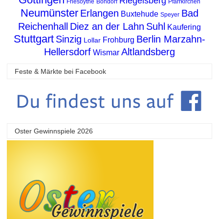
Riegelsberg
Friesoythe
Bondorf
Pfarrkirchen
Neumünster
Erlangen
Bad
Buxtehude
Speyer
Reichenhall
Diez an der Lahn
Suhl
Kaufering
Stuttgart
Sinzig
Berlin Marzahn-
Frohburg
Lollar
Hellersdorf
Altlandsberg
Wismar
Feste & Märkte bei Facebook
Oster Gewinnspiele 2026