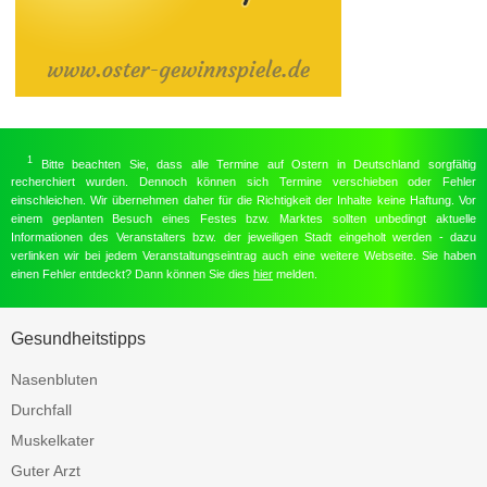
1
Bitte beachten Sie, dass alle Termine auf Ostern in Deutschland sorgfältig
recherchiert wurden. Dennoch können sich Termine verschieben oder Fehler
einschleichen. Wir übernehmen daher für die Richtigkeit der Inhalte keine Haftung. Vor
einem geplanten Besuch eines Festes bzw. Marktes sollten unbedingt aktuelle
Informationen des Veranstalters bzw. der jeweiligen Stadt eingeholt werden - dazu
verlinken wir bei jedem Veranstaltungseintrag auch eine weitere Webseite. Sie haben
einen Fehler entdeckt? Dann können Sie dies
hier
melden.
Gesundheitstipps
Nasenbluten
Durchfall
Muskelkater
Guter Arzt