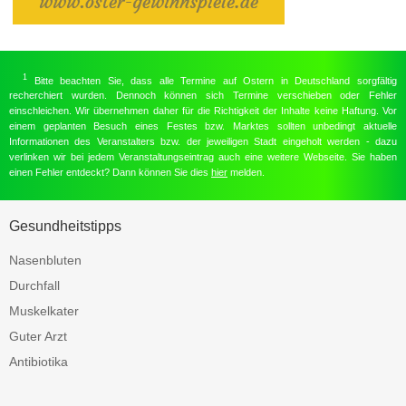
1
Bitte beachten Sie, dass alle Termine auf Ostern in Deutschland sorgfältig
recherchiert wurden. Dennoch können sich Termine verschieben oder Fehler
einschleichen. Wir übernehmen daher für die Richtigkeit der Inhalte keine Haftung. Vor
einem geplanten Besuch eines Festes bzw. Marktes sollten unbedingt aktuelle
Informationen des Veranstalters bzw. der jeweiligen Stadt eingeholt werden - dazu
verlinken wir bei jedem Veranstaltungseintrag auch eine weitere Webseite. Sie haben
einen Fehler entdeckt? Dann können Sie dies
hier
melden.
Gesundheitstipps
Nasenbluten
Durchfall
Muskelkater
Guter Arzt
Antibiotika