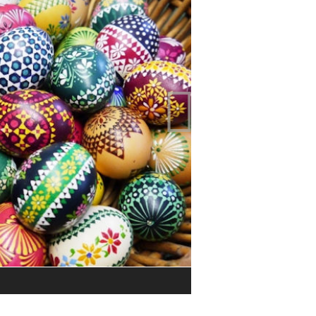

Impressionen vom Ostereiermarkt 
© Museum Sorbische Webstube D