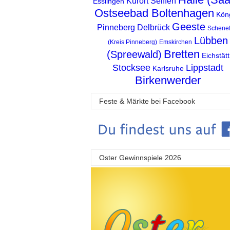
Kurort Seiffen
Esslingen
Ostseebad Boltenhagen
Kön
Geeste
Pinneberg
Delbrück
Schenef
Lübben
(Kreis Pinneberg)
Emskirchen
Bretten
(Spreewald)
Eichstätt
Stocksee
Lippstadt
Karlsruhe
Birkenwerder
Feste & Märkte bei Facebook
Oster Gewinnspiele 2026