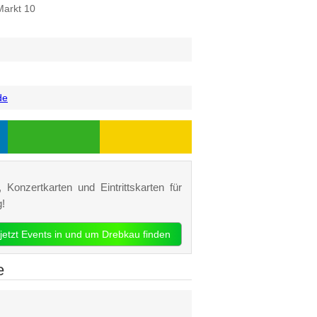
Markt 10
de
 Konzertkarten und Eintrittskarten für
!
jetzt Events in und um Drebkau finden
e