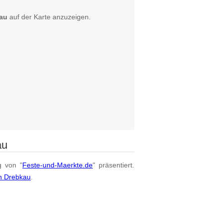
kau
auf der Karte anzuzeigen.
au
g von "
Feste-und-Maerkte.de
" präsentiert.
on Drebkau
.