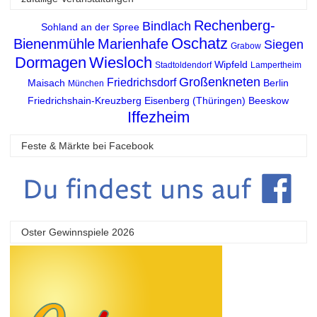
Rechenberg-
Bindlach
Sohland an der Spree
Oschatz
Bienenmühle
Marienhafe
Siegen
Grabow
Dormagen
Wiesloch
Wipfeld
Stadtoldendorf
Lampertheim
Großenkneten
Friedrichsdorf
Maisach
Berlin
München
Friedrichshain-Kreuzberg
Eisenberg (Thüringen)
Beeskow
Iffezheim
Feste & Märkte bei Facebook
Oster Gewinnspiele 2026