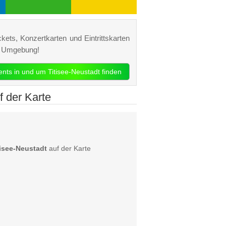
ckets, Konzertkarten und Eintrittskarten
nd Umgebung!
vents in und um Titisee-Neustadt finden
f der Karte
tisee-Neustadt
auf der Karte