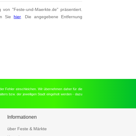
g von "Feste-und-Maerkte.de" präsentiert.
en Sie
hier
. Die angegebene Entfernung
der Fehler einschleichen. Wir übernehmen daher für die
lters bzw. der jeweiligen Stadt eingeholt werden - dazu
Informationen
über Feste & Märkte