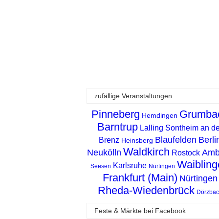
zufällige Veranstaltungen
Pinneberg
Grumba
Hemdingen
Barntrup
Lalling
Sontheim an de
Blaufelden
Berli
Brenz
Heinsberg
Waldkirch
Neukölln
Amb
Rostock
Waibling
Karlsruhe
Seesen
Nürtingen
Frankfurt (Main)
Nürtingen
Rheda-Wiedenbrück
Dörzbac
Feste & Märkte bei Facebook