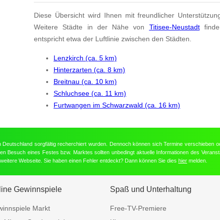
Diese Übersicht wird Ihnen mit freundlicher Unterstützun
Weitere Städte in der Nähe von
Titisee-Neustadt
find
entspricht etwa der Luftlinie zwischen den Städten.
Lenzkirch (ca. 5 km)
Hinterzarten (ca. 8 km)
Breitnau (ca. 10 km)
Schluchsee (ca. 11 km)
Furtwangen im Schwarzwald (ca. 16 km)
in Deutschland sorgfältig recherchiert wurden. Dennoch können sich Termine verschieben o
nten Besuch eines Festes bzw. Marktes sollten unbedingt aktuelle Informationen des Veransta
e weitere Webseite. Sie haben einen Fehler entdeckt? Dann können Sie dies
hier
melden.
line Gewinnspiele
Spaß und Unterhaltung
innspiele Markt
Free-TV-Premiere