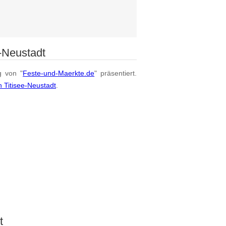
e-Neustadt
g von "
Feste-und-Maerkte.de
" präsentiert.
 Titisee-Neustadt
.
t