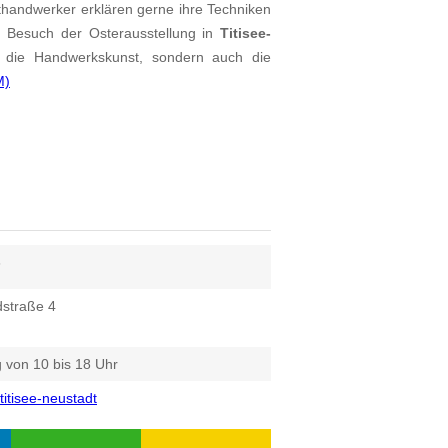
sthandwerker erklären gerne ihre Techniken
n Besuch der Osterausstellung in
Titisee-
in die Handwerkskunst, sondern auch die
M)
6
dstraße 4
g von 10 bis 18 Uhr
itisee-neustadt