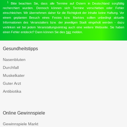
1
Bitte beachten Sie, dass alle Termine auf Ostern in Deutschland sorgfältig
recherchiert wurden. Dennoch können sich Termine verschieben oder Fehler
einschleichen. Wir übernehmen daher für die Richtigkeit der Inhalte keine Haftung. Vor
einem geplanten Besuch eines Festes bzw. Marktes sollten unbedingt aktuelle
Informationen des Veranstalters bzw. der jeweiligen Stadt eingeholt werden - dazu
verlinken wir bei jedem Veranstaltungseintrag auch eine weitere Webseite. Sie haben
einen Fehler entdeckt? Dann können Sie dies
hier
melden.
Gesundheitstipps
Nasenbluten
Durchfall
Muskelkater
Guter Arzt
Antibiotika
Online Gewinnspiele
Gewinnspiele Markt