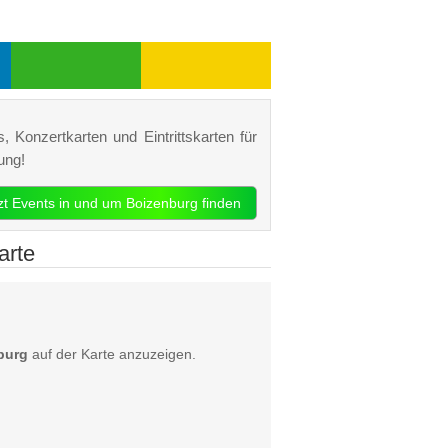
, Konzertkarten und Eintrittskarten für
ung!
tzt Events in und um Boizenburg finden
arte
burg
auf der Karte anzuzeigen.