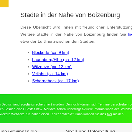
Städte in der Nähe von Boizenburg
Diese Übersicht wird Ihnen mit freundlicher Unterstützun
Weitere Städte in der Nähe von Boizenburg finden Sie
hi
etwa der Luftlinie zwischen den Städten.
Bleckede (ca. 9 km)
Lauenburg/Elbe (ca. 12 km)
Witzeeze (ca. 12 km)
Vellahn (ca. 14 km)
Scharnebeck (ca. 17 km)
in Deutschland sorgfältig recherchiert wurden. Dennoch können sich Termine verschieben o
nten Besuch eines Festes bzw. Marktes sollten unbedingt aktuelle Informationen des Veransta
e weitere Webseite. Sie haben einen Fehler entdeckt? Dann können Sie dies
hier
melden.
line Gewinnspiele
Spaß und Unterhaltung