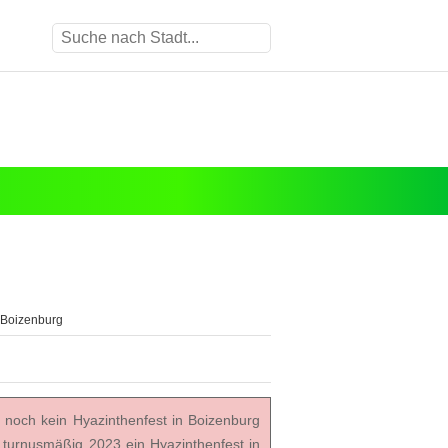
n Boizenburg
 noch kein Hyazinthenfest in Boizenburg
turnusmäßig 2023 ein Hyazinthenfest in