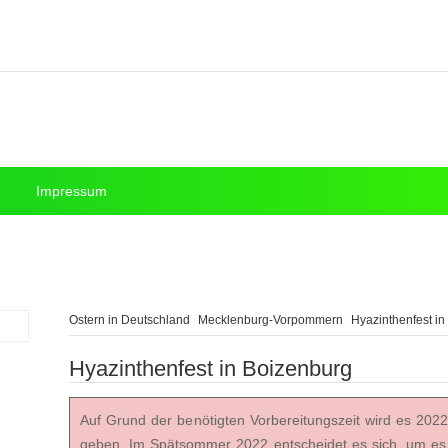
Impressum
Ostern in Deutschland
Mecklenburg-Vorpommern
Hyazinthenfest i
Hyazinthenfest in Boizenburg
Auf Grund der benötigten Vorbereitungszeit wird es 2022
geben. Im Spätsommer 2022 entscheidet es sich, um es 