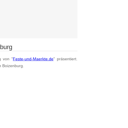
nburg
g von "
Feste-und-Maerkte.de
" präsentiert.
on Boizenburg.