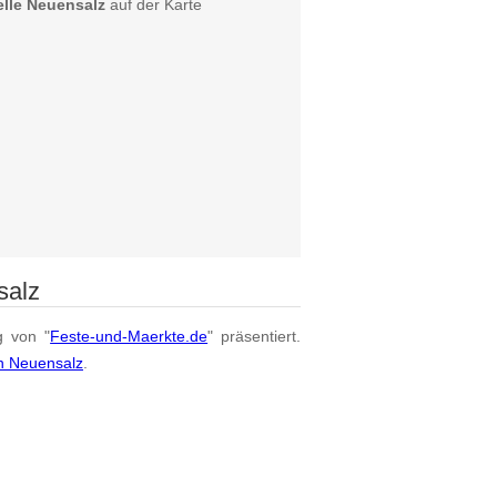
lle Neuensalz
auf der Karte
salz
g von "
Feste-und-Maerkte.de
" präsentiert.
n Neuensalz
.