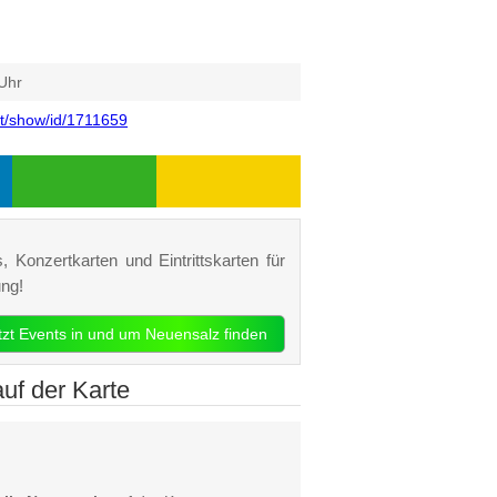
Uhr
ut/show/id/1711659
 Konzertkarten und Eintrittskarten für
ng!
etzt Events in und um Neuensalz finden
uf der Karte