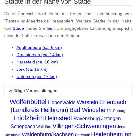
Städte in der Nähe von Stade
Diese Übersicht wird Ihnen mit freundlicher Unterstützung von
"Feste-und-Maerkte.de" präsentiert. Weitere Städte in der Nähe
von
Stade
finden Sie
hier
. Die angegebene Entfernung entspricht
etwa der Luftlinie zwischen den Städten.
Agathenburg (ca. 6 km)
Drochtersen (ca. 14 km)
Harsefeld (ca. 16 km)
Jork (ca. 16 km)
Uetersen (ca. 17 km)
zufällige Veranstaltungen
Wolfenbüttel
Erlenbach
Warstein
Liebenwalde
(Landkreis Heilbronn)
Bad Windsheim
Coburg
Friolzheim
Helmstedt
Ravensburg
Jettingen-
Villingen-Schwenningen
Scheppach
Walldürn
Jena
Heidenheim an
Waldenburg/Sachsen
Altenberg
Pritzwalk