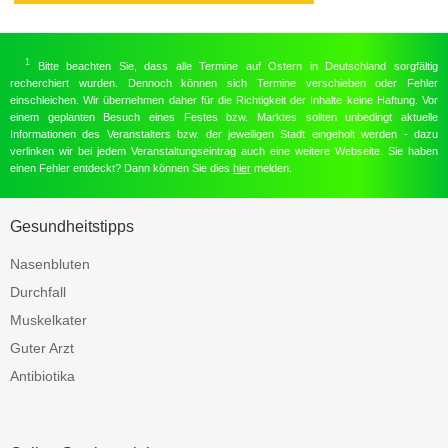
1
Bitte beachten Sie, dass alle Termine auf Ostern in Deutschland sorgfältig
recherchiert wurden. Dennoch können sich Termine verschieben oder Fehler
einschleichen. Wir übernehmen daher für die Richtigkeit der Inhalte keine Haftung. Vor
einem geplanten Besuch eines Festes bzw. Marktes sollten unbedingt aktuelle
Informationen des Veranstalters bzw. der jeweiligen Stadt eingeholt werden - dazu
verlinken wir bei jedem Veranstaltungseintrag auch eine weitere Webseite. Sie haben
einen Fehler entdeckt? Dann können Sie dies
hier
melden.
Gesundheitstipps
Nasenbluten
Durchfall
Muskelkater
Guter Arzt
Antibiotika