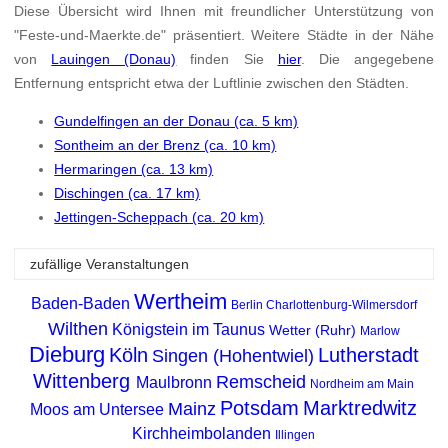
Diese Übersicht wird Ihnen mit freundlicher Unterstützung von
"Feste-und-Maerkte.de" präsentiert. Weitere Städte in der Nähe
von
Lauingen (Donau)
finden Sie
hier
. Die angegebene
Entfernung entspricht etwa der Luftlinie zwischen den Städten.
Gundelfingen an der Donau (ca. 5 km)
Sontheim an der Brenz (ca. 10 km)
Hermaringen (ca. 13 km)
Dischingen (ca. 17 km)
Jettingen-Scheppach (ca. 20 km)
zufällige Veranstaltungen
Wertheim
Baden-Baden
Berlin Charlottenburg-Wilmersdorf
Wilthen
Königstein im Taunus
Wetter (Ruhr)
Marlow
Dieburg
Köln
Lutherstadt
Singen (Hohentwiel)
Wittenberg
Remscheid
Maulbronn
Nordheim am Main
Potsdam
Marktredwitz
Mainz
Moos am Untersee
Kirchheimbolanden
Illingen