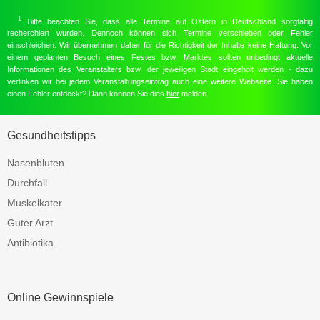
1
Bitte beachten Sie, dass alle Termine auf Ostern in Deutschland sorgfältig
recherchiert wurden. Dennoch können sich Termine verschieben oder Fehler
einschleichen. Wir übernehmen daher für die Richtigkeit der Inhalte keine Haftung. Vor
einem geplanten Besuch eines Festes bzw. Marktes sollten unbedingt aktuelle
Informationen des Veranstalters bzw. der jeweiligen Stadt eingeholt werden - dazu
verlinken wir bei jedem Veranstaltungseintrag auch eine weitere Webseite. Sie haben
einen Fehler entdeckt? Dann können Sie dies
hier
melden.
Gesundheitstipps
Nasenbluten
Durchfall
Muskelkater
Guter Arzt
Antibiotika
Online Gewinnspiele