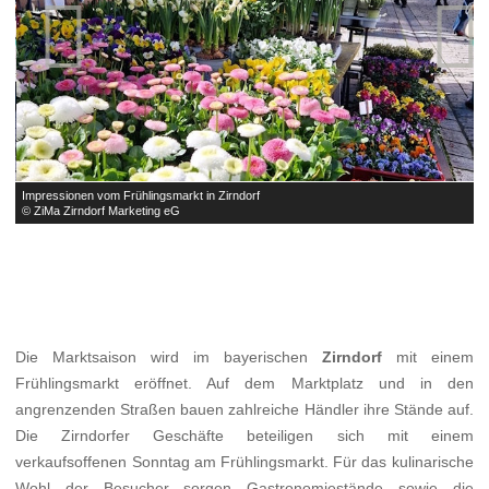


Impressionen vom Frühlingsmarkt in Zirndorf
I
© ZiMa Zirndorf Marketing eG
©
Die Marktsaison wird im bayerischen
Zirndorf
mit einem
Frühlingsmarkt eröffnet. Auf dem Marktplatz und in den
angrenzenden Straßen bauen zahlreiche Händler ihre Stände auf.
Die Zirndorfer Geschäfte beteiligen sich mit einem
verkaufsoffenen Sonntag am Frühlingsmarkt. Für das kulinarische
Wohl der Besucher sorgen Gastronomiestände sowie die