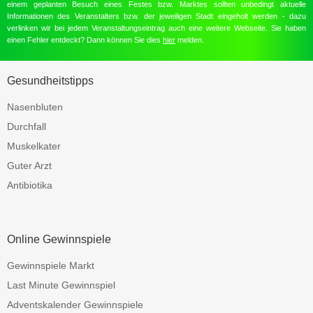
einem geplanten Besuch eines Festes bzw. Marktes sollten unbedingt aktuelle
Informationen des Veranstalters bzw. der jeweiligen Stadt eingeholt werden - dazu
verlinken wir bei jedem Veranstaltungseintrag auch eine weitere Webseite. Sie haben
einen Fehler entdeckt? Dann können Sie dies
hier
melden.
Gesundheitstipps
Nasenbluten
Durchfall
Muskelkater
Guter Arzt
Antibiotika
Online Gewinnspiele
Gewinnspiele Markt
Last Minute Gewinnspiel
Adventskalender Gewinnspiele