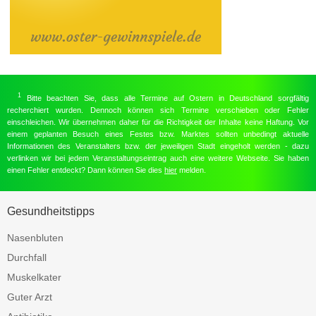
1
Bitte beachten Sie, dass alle Termine auf Ostern in Deutschland sorgfältig
recherchiert wurden. Dennoch können sich Termine verschieben oder Fehler
einschleichen. Wir übernehmen daher für die Richtigkeit der Inhalte keine Haftung. Vor
einem geplanten Besuch eines Festes bzw. Marktes sollten unbedingt aktuelle
Informationen des Veranstalters bzw. der jeweiligen Stadt eingeholt werden - dazu
verlinken wir bei jedem Veranstaltungseintrag auch eine weitere Webseite. Sie haben
einen Fehler entdeckt? Dann können Sie dies
hier
melden.
Gesundheitstipps
Nasenbluten
Durchfall
Muskelkater
Guter Arzt