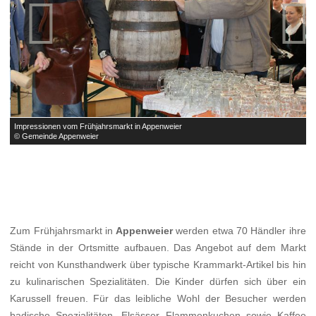


Impressionen vom Frühjahrsmarkt in Appenweier
I
© Gemeinde Appenweier
©
Zum Frühjahrsmarkt in
Appenweier
werden etwa 70 Händler ihre
Stände in der Ortsmitte aufbauen. Das Angebot auf dem Markt
reicht von Kunsthandwerk über typische Krammarkt-Artikel bis hin
zu kulinarischen Spezialitäten. Die Kinder dürfen sich über ein
Karussell freuen. Für das leibliche Wohl der Besucher werden
badische Spezialitäten, Elsässer Flammenkuchen sowie Kaffee