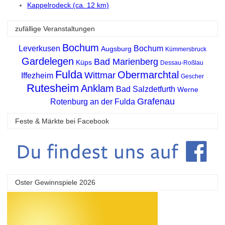
Kappelrodeck (ca. 12 km)
zufällige Veranstaltungen
Bochum
Leverkusen
Bochum
Augsburg
Kümmersbruck
Gardelegen
Bad Marienberg
Küps
Dessau-Roßlau
Fulda
Obermarchtal
Wittmar
Iffezheim
Gescher
Rutesheim
Anklam
Bad Salzdetfurth
Werne
Grafenau
Rotenburg an der Fulda
Feste & Märkte bei Facebook
Oster Gewinnspiele 2026