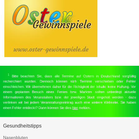
1
Bitte beachten Sie, dass alle Termine auf Ostern in Deutschland sorgfältig
recherchiert wurden. Dennoch können sich Termine verschieben oder Fehler
einschleichen. Wir übernehmen daher für die Richtigkeit der Inhalte keine Haftung. Vor
einem geplanten Besuch eines Festes bzw. Marktes sollten unbedingt aktuelle
Informationen des Veranstalters bzw. der jeweiligen Stadt eingeholt werden - dazu
verlinken wir bei jedem Veranstaltungseintrag auch eine weitere Webseite. Sie haben
einen Fehler entdeckt? Dann können Sie dies
hier
melden.
Gesundheitstipps
Nasenbluten